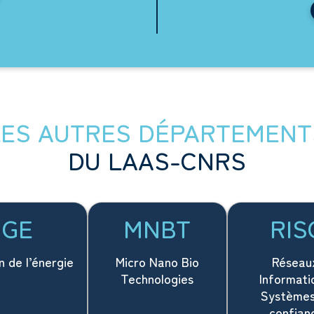
LES AUTRES DÉPARTEMENT
DU LAAS-CNRS
GE
MNBT
RIS
n de l’énergie
Micro Nano Bio
Réseau
Technologies
Informati
Systèmes
confian