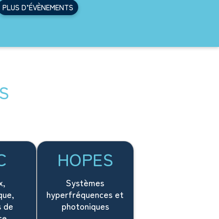
PLUS D’ÉVÈNEMENTS
S
C
HOPES
x,
Systèmes
que,
hyperfréquences et
 de
photoniques
ce