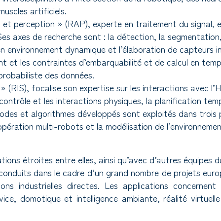
uscles artificiels.
n et perception » (RAP), experte en traitement du signal, e
 Ses axes de recherche sont : la détection, la segmentation, 
n environnement dynamique et l’élaboration de capteurs int
nt et les contraintes d’embarquabilité et de calcul en temp
 probabiliste des données.
» (RIS), focalise son expertise sur les interactions avec l
ontrôle et les interactions physiques, la planification temp
des et algorithmes développés sont exploités dans trois p
opération multi-robots et la modélisation de l’environnemen
ations étroites entre elles, ainsi qu’avec d’autres équipes
t conduits dans le cadre d’un grand nombre de projets eur
ons industrielles directes. Les applications concernent
ce, domotique et intelligence ambiante, réalité virtuelle 