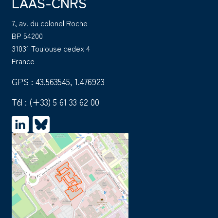
LAAS-CNRS
7, av. du colonel Roche
BP 54200
31031 Toulouse cedex 4
France
GPS : 43.563545, 1.476923
Tél :
(+33) 5 61 33 62 00