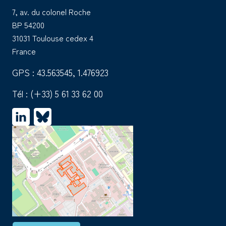
7, av. du colonel Roche
BP 54200
31031 Toulouse cedex 4
France
GPS : 43.563545, 1.476923
Tél :
(+33) 5 61 33 62 00