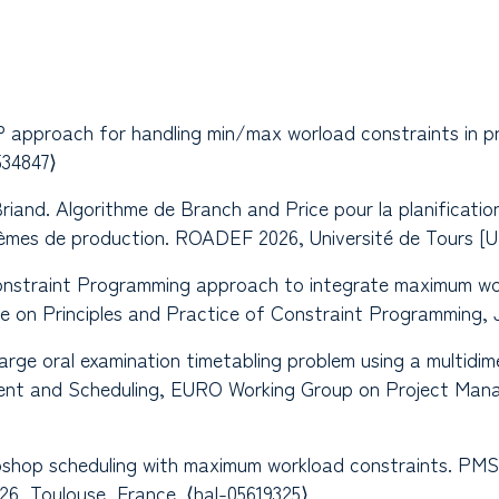
e CP approach for handling min/max worload constraints in
534847⟩
iand. Algorithme de Branch and Price pour la planificatio
tèmes de production. ROADEF 2026, Université de Tours [UT
e Constraint Programming approach to integrate maximum wo
e on Principles and Practice of Constraint Programming, J
 large oral examination timetabling problem using a multid
ent and Scheduling, EURO Working Group on Project Mana
jobshop scheduling with maximum workload constraints. PMS
6, Toulouse, France. ⟨hal-05619325⟩