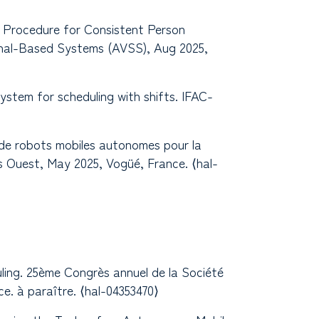
on Procedure for Consistent Person
ignal-Based Systems (AVSS), Aug 2025,
ystem for scheduling with shifts. IFAC-
 de robots mobiles autonomes pour la
s Ouest, May 2025, Vogüé, France. ⟨hal-
duling. 25ème Congrès annuel de la Société
e. à paraître. ⟨hal-04353470⟩