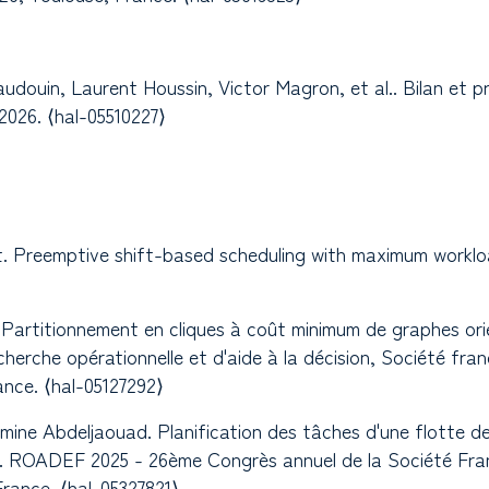
 Baudouin, Laurent Houssin, Victor Magron, et al.. Bilan et
26. ⟨hal-05510227⟩
illet. Preemptive shift-based scheduling with maximum wor
le. Partitionnement en cliques à coût minimum de graphes o
herche opérationnelle et d'aide à la décision, Société fran
ance. ⟨hal-05127292⟩
mine Abdeljaouad. Planification des tâches d'une flotte d
n. ROADEF 2025 - 26ème Congrès annuel de la Société Fra
rance. ⟨hal-05327821⟩