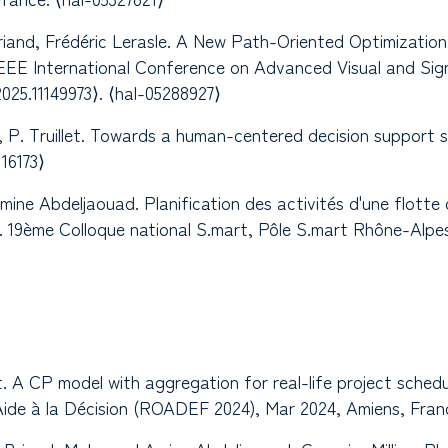
 Briand, Frédéric Lerasle. A New Path-Oriented Optimizati
 IEEE International Conference on Advanced Visual and S
025.11149973⟩. ⟨hal-05288927⟩
, P. Truillet. Towards a human-centered decision support s
16173⟩
ine Abdeljaouad. Planification des activités d'une flotte
n. 19ème Colloque national S.mart, Pôle S.mart Rhône-Alpe
llet. A CP model with aggregation for real-life project sche
Aide à la Décision (ROADEF 2024), Mar 2024, Amiens, Franc