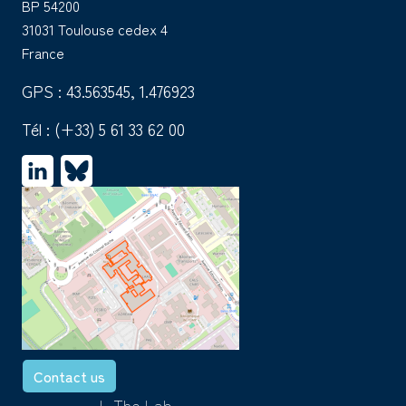
BP 54200
31031 Toulouse cedex 4
France
GPS : 43.563545, 1.476923
Tél :
(+33) 5 61 33 62 00
Contact us
+ The Lab