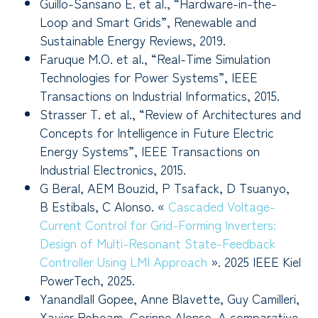
Guillo-Sansano E. et al., “Hardware-in-the-
Loop and Smart Grids”, Renewable and
Sustainable Energy Reviews, 2019.
Faruque M.O. et al., “Real-Time Simulation
Technologies for Power Systems”, IEEE
Transactions on Industrial Informatics, 2015.
Strasser T. et al., “Review of Architectures and
Concepts for Intelligence in Future Electric
Energy Systems”, IEEE Transactions on
Industrial Electronics, 2015.
G Beral, AEM Bouzid, P Tsafack, D Tsuanyo,
B Estibals, C Alonso. «
Cascaded Voltage-
Current Control for Grid-Forming Inverters:
Design of Multi-Resonant State-Feedback
Controller Using LMI Approach
». 2025 IEEE Kiel
PowerTech, 2025.
Yanandlall Gopee, Anne Blavette, Guy Camilleri,
Xavier Roboam, Corinne Alonso. A comparative