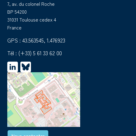
7, av. du colonel Roche
BP 54200
31031 Toulouse cedex 4
France
GPS : 43.563545, 1.476923
Tél :
(+33) 5 61 33 62 00
Nous contacter