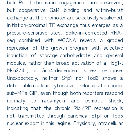
bulk Pol II–chromatin engagement are preserved,
but cooperative Gal4 binding and within-burst
exchange at the promoter are selectively weakened.
Initiation-proximal TF exchange thus emerges as a
pressure-sensitive step. Spike-in-corrected RNA-
seq combined with WGCNA reveals a graded
repression of the growth program with selective
induction of storage-carbohydrate and glycerol
modules, rather than broad activation of a Hog1-,
Msn2/4-, or Gcn4-dependent stress response.
Unexpectedly, neither Sfp1 nor Tod6 shows a
detectable nuclear-cytoplasmic relocalization under
sub-MPa GIP, even though both reporters respond
normally to rapamycin and osmotic shock,
indicating that the chronic Ribi/RP repression is
not transmitted through canonical Sfp1 or Tod6
nuclear export in this regime. Physically, intracellular