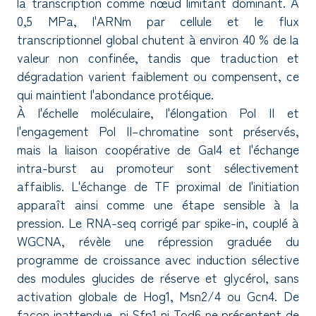
la transcription comme nœud limitant dominant. À
0,5 MPa, l'ARNm par cellule et le flux
transcriptionnel global chutent à environ 40 % de la
valeur non confinée, tandis que traduction et
dégradation varient faiblement ou compensent, ce
qui maintient l'abondance protéique.
À l'échelle moléculaire, l'élongation Pol II et
l'engagement Pol II–chromatine sont préservés,
mais la liaison coopérative de Gal4 et l'échange
intra-burst au promoteur sont sélectivement
affaiblis. L'échange de TF proximal de l'initiation
apparaît ainsi comme une étape sensible à la
pression. Le RNA-seq corrigé par spike-in, couplé à
WGCNA, révèle une répression graduée du
programme de croissance avec induction sélective
des modules glucides de réserve et glycérol, sans
activation globale de Hog1, Msn2/4 ou Gcn4. De
façon inattendue, ni Sfp1 ni Tod6 ne présentent de