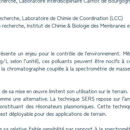
herche, Laboratoire Interdisciplinaire Carnot de Bourgog
cherche, Laboratoire de Chimie de Coordination (LCC)
recherche, Institut de Chimie & Biologie des Membranes 
résente un enjeu pour le contrôle de l'environnement. Mê
g/L selon l’unité), ces polluants peuvent être nocifs à 
 la chromatographie couplée à la spectrométrie de masse s
de sa mise en œuvre limitent son utilisation sur le terra
mme une alternative. La technique SERS repose sur l’amp
onstituant des résonateurs plasmoniques. Cette technique
st déployable pour des applications de terrain.
 sa relative faible sensibilité par rapport à la spectrom