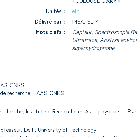
TOULOUSE Cedex 4
Unités :
elia
Délivré par :
INSA, SDM
Mots clefs :
Capteur, Spectroscopie Ra
Ultratrace, Analyse envir
superhydrophobe
 LAAS-CNRS
ce de recherche, LAAS-CNRS
recherche, Institut de Recherche en Astrophysique et Pla
fesseur, Delft University of Technology