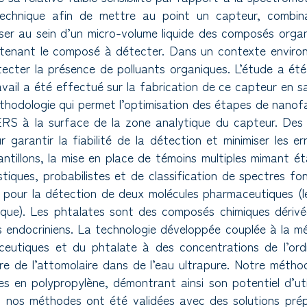
 technique afin de mettre au point un capteur, combi
ser au sein d’un micro-volume liquide des composés organ
tenant le composé à détecter. Dans un contexte environ
étecter la présence de polluants organiques. L’étude a é
vail a été effectué sur la fabrication de ce capteur en sa
thodologie qui permet l’optimisation des étapes de nanof
SERS à la surface de la zone analytique du capteur. Des
garantir la fiabilité de la détection et minimiser les e
antillons, la mise en place de témoins multiples mimant ét
iques, probabilistes et de classification de spectres fo
our la détection de deux molécules pharmaceutiques (le p
que). Les phtalates sont des composés chimiques dérivée
 endocriniens. La technologie développée couplée à la 
ceutiques et du phtalate à des concentrations de l’ord
e de l’attomolaire dans de l’eau ultrapure. Notre méthod
es en polypropylène, démontrant ainsi son potentiel d’ut
i nos méthodes ont été validées avec des solutions prépa