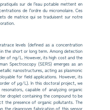
n pratiqués sur de l’eau potable mettent en
entrations de l’ordre du micromolaire. Ces
fets de matrice qui se traduisent sur notre
oration.
ratrace levels (defined as a concentration
 in the short or long term. Among detection
der of ng/L. However, its high cost and the
d Raman Spectroscopy (SERS) emerges as an
etallic nanostructures, acting as plasmonic
oyable for field applications. However, its
rder of µg/L). In this doctoral project, we
 resonators, capable of analyzing organic
water droplet containing the compound to be
ct the presence of organic pollutants. The
on the cleanroom fabrication of this sensor