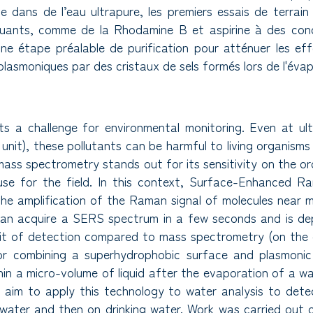
e dans de l’eau ultrapure, les premiers essais de terrai
lluants, comme de la Rhodamine B et aspirine à des conc
une étape préalable de purification pour atténuer les ef
asmoniques par des cristaux de sels formés lors de l'évap
ts a challenge for environmental monitoring. Even at ult
unit), these pollutants can be harmful to living organisms
ss spectrometry stands out for its sensitivity on the or
ts use for the field. In this context, Surface-Enhance
the amplification of the Raman signal of molecules near m
can acquire a SERS spectrum in a few seconds and is depl
imit of detection compared to mass spectrometry (on the o
sor combining a superhydrophobic surface and plasmonic
hin a micro-volume of liquid after the evaporation of a 
 aim to apply this technology to water analysis to dete
 water and then on drinking water. Work was carried out 